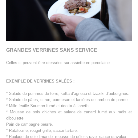
CONTACT
GRANDES VERRINES SANS SERVICE
Celles-ci peuvent être dressées sur assiette en porcelaine.
EXEMPLE DE VERRINES SALÉES :
* Salade de pommes de terre, kefta d’agneau et tzaziki d’aubergines.
* Salade de pâtes, citron, parmesan et lanières de jambon de parme.
* Mille-feuille Saumon fumé et ricotta à l’aneth.
* Mousse de pois chiches et salade de canard fumé aux radis et
ciboulette,
Pain de campagne beurré.
* Ratatouille, rouget grillé, sauce tartare.
* Roulade de sole limande, mousse de céleris rave, sauce gravalax.